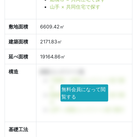
山手 × 共同住宅で探す
敷地面積
6609.42㎡
建築面積
2171.83㎡
延べ面積
19164.86㎡
構造
鉄筋コンクリート造
千葉県 × 鉄筋コンクリート造で探
す
無料会員になって閲
船橋市 × 鉄筋コンクリート造で探
覧する
す
山手 × 鉄筋コンクリート造で探す
基礎工法