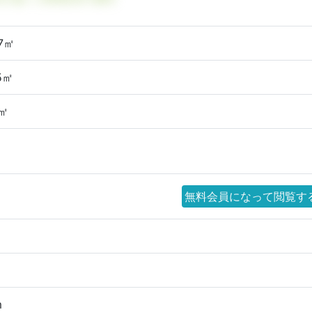
27㎡
15㎡
9㎡
無料会員になって閲覧す
m