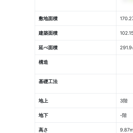
敷地面積
170.
建築面積
102.
延べ面積
291.
構造
基礎工法
地上
3階
地下
-階
高さ
9.87