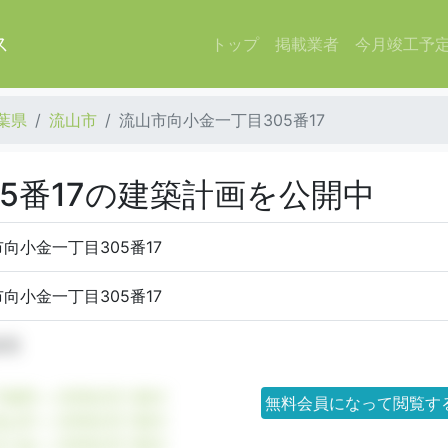
ス
トップ
掲載業者
今月竣工予
葉県
流山市
流山市向小金一丁目305番17
5番17の建築計画を公開中
向小金一丁目305番17
向小金一丁目305番17
住宅
千葉県 × 共同住宅で探す
無料会員になって閲覧す
流山市 × 共同住宅で探す
向小金 × 共同住宅で探す