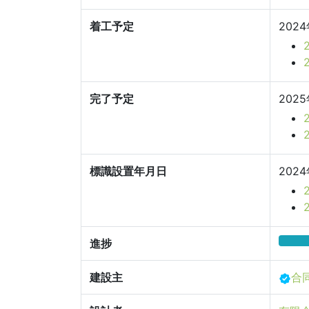
着工予定
202
完了予定
202
標識設置年月日
202
進捗
建設主
合