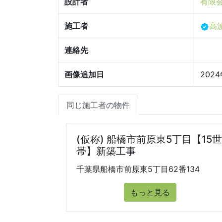
設計者
有限会
施工者
高
連絡先
画像追加日
2024
同じ施工者の物件
(仮称) 船橋市前原東5丁目【15世
帯】新築工事
千葉県船橋市前原東5丁目62番134
もっと見る