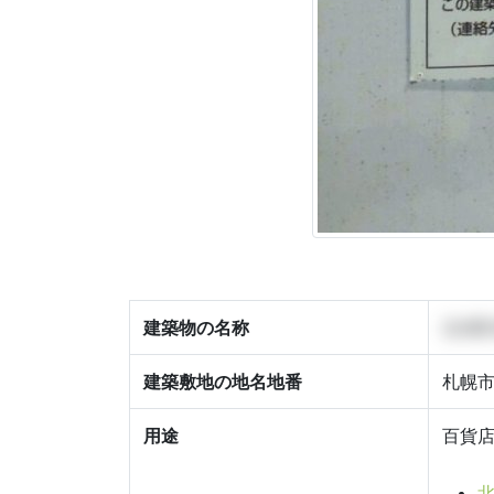
建築物の名称
北4西
建築敷地の地名地番
札幌市
用途
百貨店
北