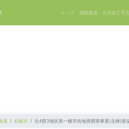
ス
トップ
掲載業者
今月竣工予
海道
札幌市
北4西3地区第一種市街地再開発事業(北棟)新