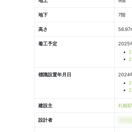
地上
9階
地下
7階
高さ
56.97
着工予定
2025
標識設置年月日
2024
建設主
札幌駅
設計者
鹿島