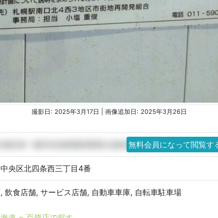
撮影日: 2025年3月17日 | 画像追加日: 2025年3月26日
3地区第一種市街地再開発事業(北棟)新築工事
無料会員になって閲覧す
中央区北四条西三丁目4番
, 飲食店舗, サービス店舗, 自動車車庫, 自転車駐車場
海道 × 百貨店で探す