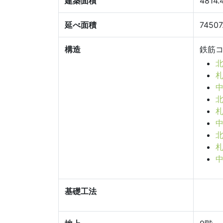
建築面積
4814
延べ面積
7450
構造
鉄筋コ
北
札
中
北
札
中
北
札
中
基礎工法