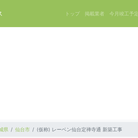
ス
トップ
掲載業者
今月竣工予
城県
仙台市
(仮称) レーベン仙台定禅寺通 新築工事