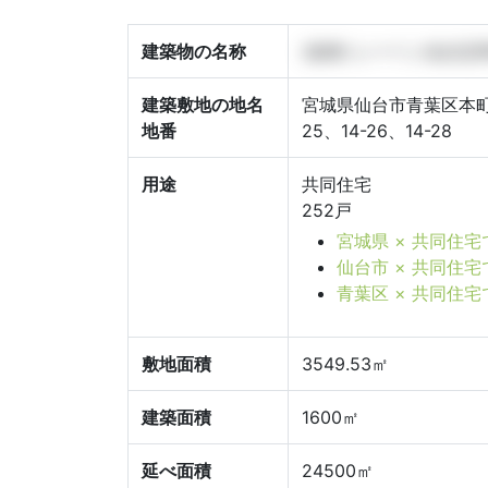
建築物の名称
(仮称) レーベン仙台定
建築敷地の地名
宮城県仙台市青葉区本町一丁目14
地番
25、14-26、14-28
用途
共同住宅
252戸
宮城県 × 共同住
仙台市 × 共同住
青葉区 × 共同住
敷地面積
3549.53㎡
建築面積
1600㎡
延べ面積
24500㎡