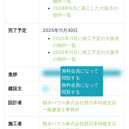
物件一覧
2024年6月に着工した大阪市の
物件一覧
完了予定
2025年11月30日
2025年11月に竣工予定の大阪府
の物件一覧
2025年11月に竣工予定の大阪市
の物件一覧
無料会員になって
100%
進捗
閲覧する
無料会員になって
建設主
サン企業有限会社
閲覧する
設計者
積水ハウス株式会社西日本特建支店
一級建築士事務所
施工者
積水ハウス株式会社西日本特建支店