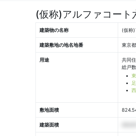
(仮称)アルファコート
建築物の名称
(仮称
建築敷地の地名地番
東京都
用途
共同
総戸数
東
足
西
敷地面積
824.
建築面積
454.