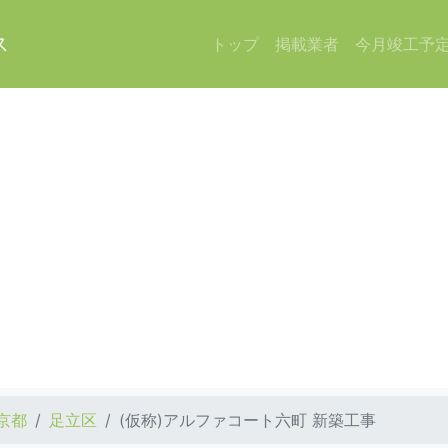
ス
トップ
掲載業者
今月竣工予
京都
足立区
(仮称)アルファコート六町 新築工事