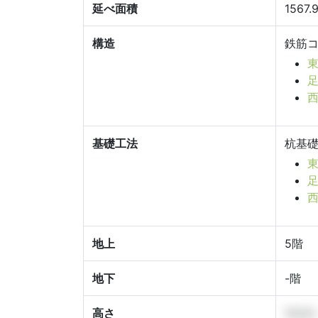
延べ面積
1567.
構造
鉄筋
東
足
西
基礎工法
杭基
東
足
西
地上
5階
地下
-階
高さ
14.2m