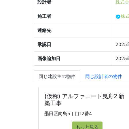
設計者
株式会
施工者
株
連絡先
承認日
2025
画像追加日
2025
同じ建設主の物件
同じ設計者の物件
(仮称) アルファニート曳舟2 新
築工事
墨田区向島5丁目12番4
もっと見る