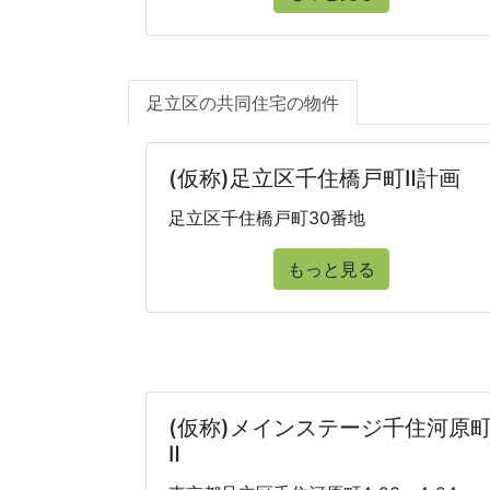
足立区の共同住宅の物件
(仮称)足立区千住橋戸町Ⅱ計画
足立区千住橋戸町30番地
もっと見る
(仮称)メインステージ千住河原
Ⅱ