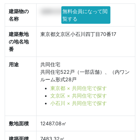
建築物の
(仮称)文京区小石川4丁目計画
無料会員になって閲
名称
覧する
建築敷地
東京都文京区小石川四丁目70番17
の地名地
番
用途
共同住宅
共同住宅522戸（一部店舗）、（内ワン
ルーム形式28戸
東京都 × 共同住宅で探す
文京区 × 共同住宅で探す
小石川 × 共同住宅で探す
敷地面積
12487.08㎡
建築面積
7483.32㎡