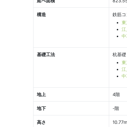
延べ面積
823.5
構造
鉄筋コ
東
江
中
基礎工法
杭基礎
東
江
中
地上
4階
地下
-階
高さ
10.77