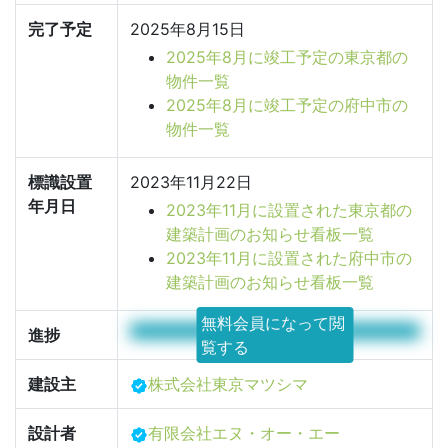
完了予定
2025年8月15日
2025年8月に竣工予定の東京都の
物件一覧
2025年8月に竣工予定の府中市の
物件一覧
標識設置
2023年11月22日
年月日
2023年11月に設置された東京都の
建築計画のお知らせ看板一覧
2023年11月に設置された府中市の
建築計画のお知らせ看板一覧
無料会員になって閲
100%
進捗
覧する
建設主
株式会社東京マツシマ
設計者
有限会社エヌ・オー・エー