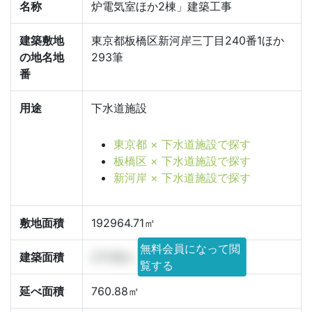
名称
炉電気室ほか2棟」建築工事
建築敷地
東京都板橋区新河岸三丁目240番1ほか
の地名地
293筆
番
用途
下水道施設
東京都 × 下水道施設で探す
板橋区 × 下水道施設で探す
新河岸 × 下水道施設で探す
敷地面積
192964.71㎡
無料会員になって閲
建築面積
271.68㎡
覧する
延べ面積
760.88㎡