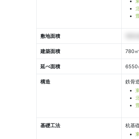
敷地面積
1053
建築面積
780
延べ面積
655
構造
鉄骨
基礎工法
杭基