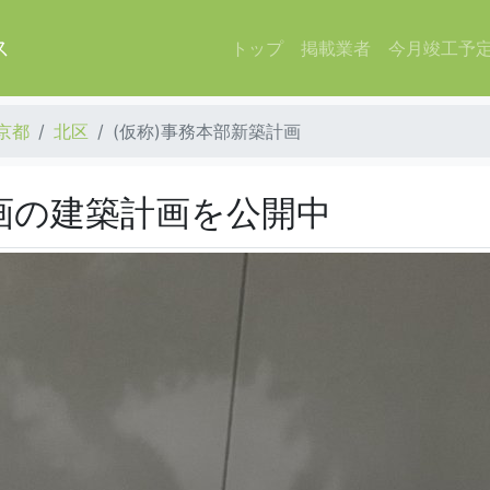
ス
トップ
掲載業者
今月竣工予
京都
北区
(仮称)事務本部新築計画
計画の建築計画を公開中