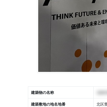
建築物の名称
(仮称
建築敷地の地名地番
北区豊