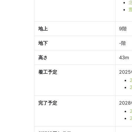
地上
9階
地下
-階
高さ
43m
着工予定
202
完了予定
202