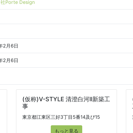
Porte Design
5年2月6日
5年2月6日
(仮称)V-STYLE 清澄白河II新築工
事
東京都江東区三好3丁目5番14及び15
もっと見る