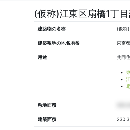
(仮称)江東区扇橋1丁
建築物の名称
(仮称
建築敷地の地名地番
東京都
用途
共同
東
江
扇
敷地面積
335.
建築面積
230.