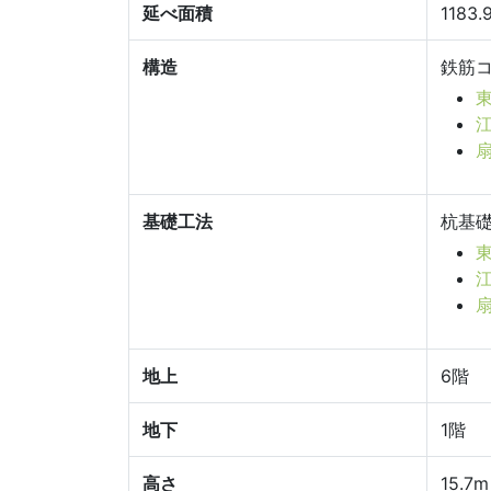
延べ面積
1183
構造
鉄筋
基礎工法
杭基
東
江
扇
地上
6階
地下
1階
高さ
15.7m