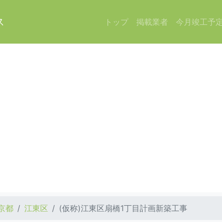
ス
トップ
掲載業者
今月竣工予
京都
江東区
(仮称)江東区扇橋1丁目計画新築工事