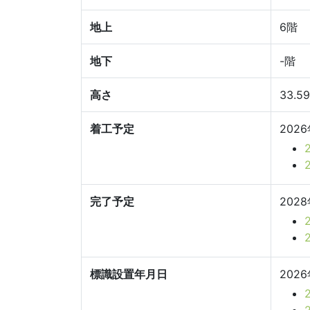
地上
6階
地下
-階
高さ
33.5
着工予定
202
完了予定
202
標識設置年月日
202