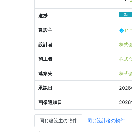
6%
進捗
建設主
ヒ
設計者
株式
施工者
株式
連絡先
株式
承認日
202
画像追加日
202
同じ建設主の物件
同じ設計者の物件