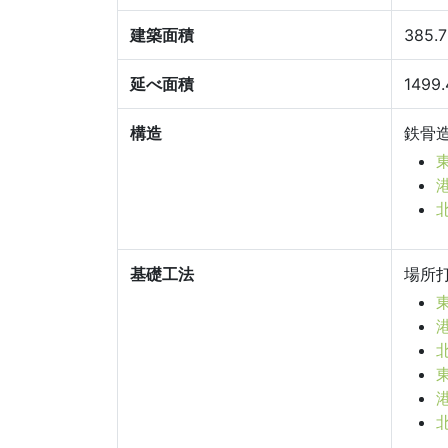
建築面積
385.
延べ面積
1499
構造
鉄骨
基礎工法
場所打