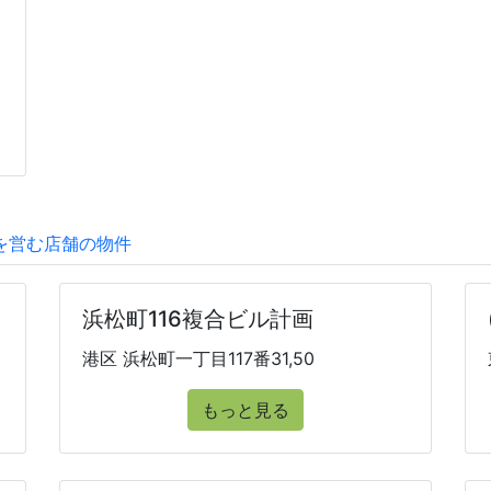
を営む店舗の物件
浜松町116複合ビル計画
港区 浜松町一丁目117番31,50
もっと見る