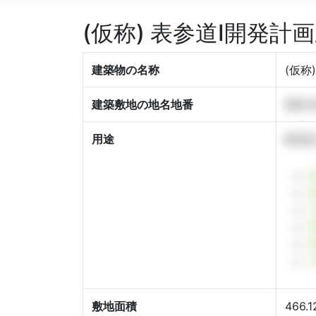
(仮称) 表参道Ⅰ開発
建築物の名称
(仮称
建築敷地の地名地番
港区北
用途
飲食店
敷地面積
466.