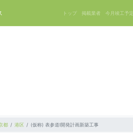
ス
トップ
掲載業者
今月竣工予
京都
港区
(仮称) 表参道Ⅰ開発計画新築工事