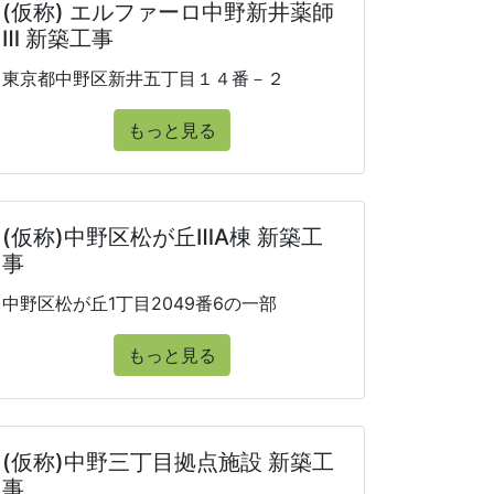
(仮称) エルファーロ中野新井薬師
Ⅲ 新築工事
東京都中野区新井五丁目１４番－２
もっと見る
(仮称)中野区松が丘ⅢA棟 新築工
事
中野区松が丘1丁目2049番6の一部
もっと見る
(仮称)中野三丁目拠点施設 新築工
事