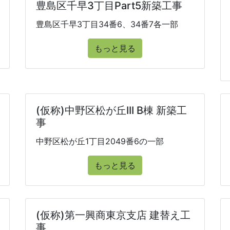
豊島区千早3丁目Part5新築工事
豊島区千早3丁目34番6、34番7各一部
もっと見る
(仮称)中野区松が丘III B棟 新築工
事
中野区松が丘1丁目2049番6の一部
もっと見る
(仮称)第一興商東京支店 建替え工
事