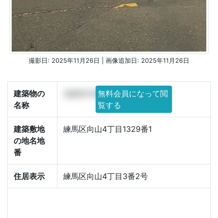
撮影日: 2025年11月26日 | 画像追加日: 2025年11月26日
建築物の
(仮称)DH練馬区向山計画
無料会員になって閲
名称
覧する
建築敷地
練馬区向山4丁目1329番1
の地名地
番
住居表示
練馬区向山4丁目3番2号