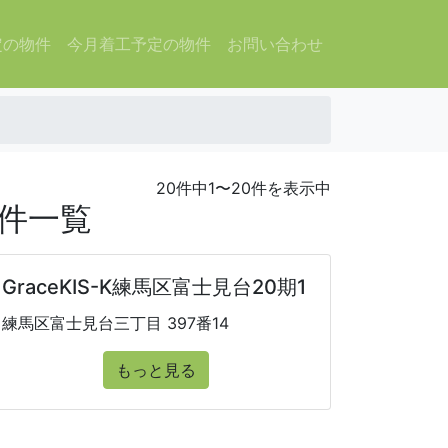
定の物件
今月着工予定の物件
お問い合わせ
20件中1〜20件を表示中
物件一覧
GraceKIS-K練馬区富士見台20期1
練馬区富士見台三丁目 397番14
もっと見る