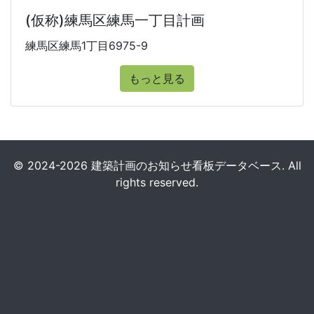
(仮称)練馬区練馬一丁目計画
練馬区練馬1丁目6975-9
もっと見る
© 2024-2026 建築計画のお知らせ看板データベース. All
rights reserved.