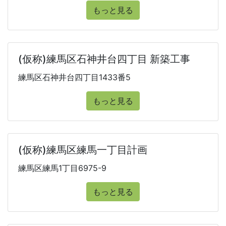
もっと見る
(仮称)練馬区石神井台四丁目 新築工事
練馬区石神井台四丁目1433番5
もっと見る
(仮称)練馬区練馬一丁目計画
練馬区練馬1丁目6975-9
もっと見る