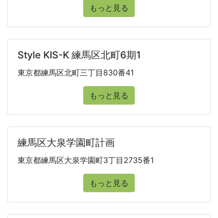
もっと見る
Style KIS-K 練馬区北町6期1
東京都練馬区北町三丁目830番41
もっと見る
練馬区大泉学園町計画
東京都練馬区大泉学園町3丁目2735番1
もっと見る