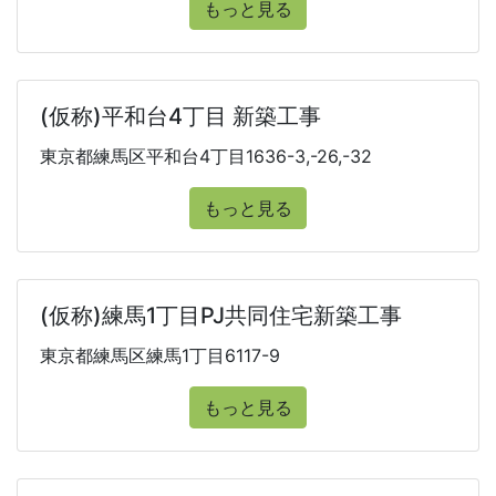
もっと見る
(仮称)平和台4丁目 新築工事
東京都練馬区平和台4丁目1636-3,-26,-32
もっと見る
(仮称)練馬1丁目PJ共同住宅新築工事
東京都練馬区練馬1丁目6117-9
もっと見る