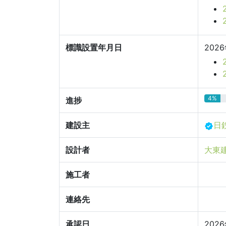
標識設置年月日
202
4%
進捗
建設主
日
設計者
大東
施工者
連絡先
承認日
202