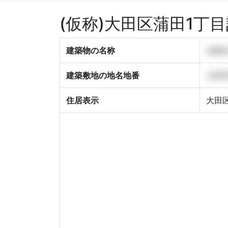
(仮称)大田区蒲田1
建築物の名称
(仮
建築敷地の地名地番
大田区
住居表示
大田区