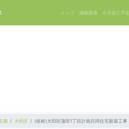
ス
トップ
掲載業者
今月竣工予
京都
大田区
(仮称)大田区蒲田1丁目計画共同住宅新築工事