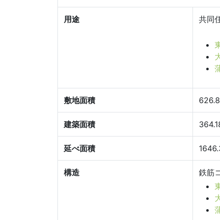
用途
共同
敷地面積
626.
建築面積
364.
延べ面積
1646
構造
鉄筋