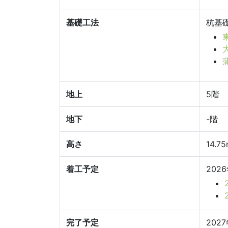
基礎工法
杭基
地上
5階
地下
-階
高さ
14.7
着工予定
202
完了予定
202