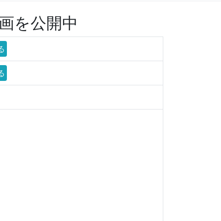
計画を公開中
る
る