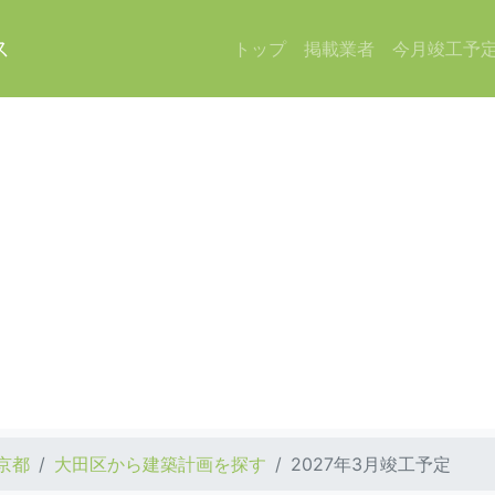
ス
トップ
掲載業者
今月竣工予
京都
大田区から建築計画を探す
2027年3月竣工予定