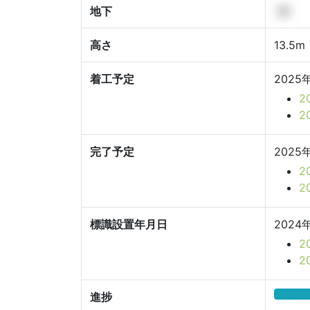
地下
-階
高さ
13.5m
着工予定
2025
2
2
完了予定
2025
2
2
標識設置年月日
2024
2
2
進捗