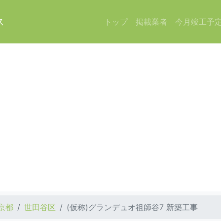
ス
トップ
掲載業者
今月竣工予
京都
世田谷区
(仮称)グランデュオ祖師谷7 新築工事