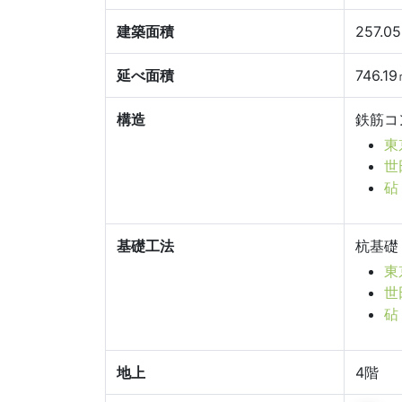
建築面積
257.0
延べ面積
746.1
構造
鉄筋コ
東
世
砧
基礎工法
杭基礎
東
世
砧
地上
4階