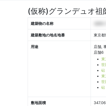
(仮称)グランデュオ祖
建築物の名称
(仮称
建築敷地の地名地番
東京都
用途
店舗, 
店舗6
東
世
砧
東
世
砧
敷地面積
347.0