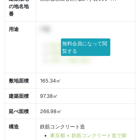
の地名地
番
用途
戸建
無料会員になって閲
東京都 × 戸建で探す
覧する
世田谷区 × 戸建で探す
代田 × 戸建で探す
敷地面積
165.34㎡
建築面積
97.38㎡
延べ面積
266.98㎡
構造
鉄筋コンクリート造
東京都 × 鉄筋コンクリート造で探