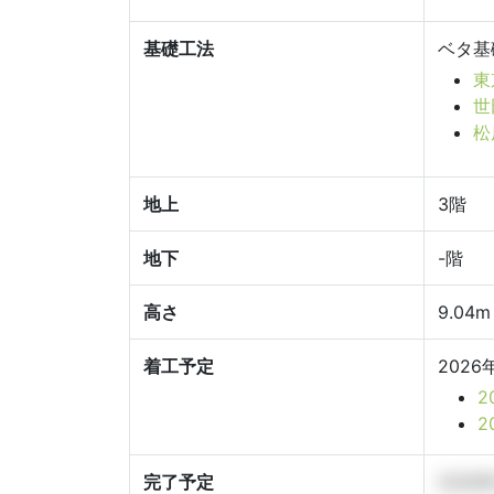
基礎工法
ベタ基
東
世
松
地上
3階
地下
-階
高さ
9.04m
着工予定
2026
2
2
完了予定
2026