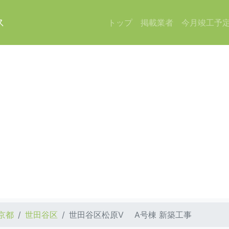
ス
トップ
掲載業者
今月竣工予
京都
世田谷区
世田谷区松原V A号棟 新築工事