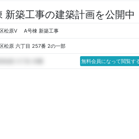
棟 新築工事の建築計画を公開中
区松原V A号棟 新築工事
区松原 六丁目 257番 2の一部
区松原 六丁目 26番
無料会員になって閲覧す