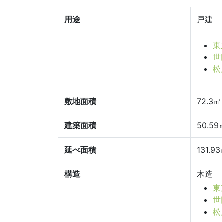
用途
戸建
東
世
松
敷地面積
72.3㎡
建築面積
50.59
延べ面積
131.9
構造
木造
東
世
松