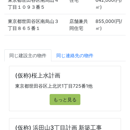
東京都世田谷区南烏山４
住宅
642,000(円/
丁目１０９３番５
㎡)
東京都世田谷区南烏山３
店舗兼共
855,000(円/
丁目８６５番１
同住宅
㎡)
同じ建設主の物件
同じ連絡先の物件
(仮称)桜上水計画
東京都世田谷区上北沢1丁目725番1他
もっと見る
(仮称) 浜田山3丁目計画 新築工事