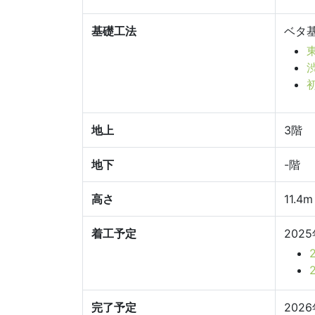
基礎工法
ベタ
地上
3階
地下
-階
高さ
11.4m
着工予定
202
完了予定
202