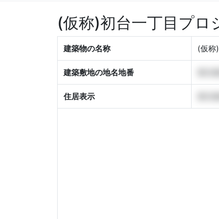
(仮称)初台一丁目プ
建築物の名称
(仮称
建築敷地の地名地番
東京都渋
住居表示
東京都