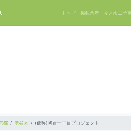
ス
トップ
掲載業者
今月竣工予
京都
渋谷区
(仮称)初台一丁目プロジェクト