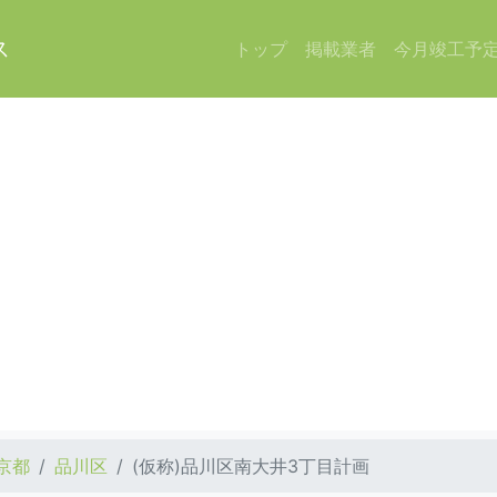
ス
トップ
掲載業者
今月竣工予
京都
品川区
(仮称)品川区南大井3丁目計画