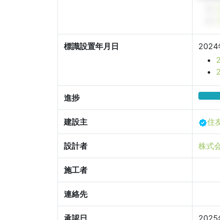
標識設置年月日
202
進捗
建設主
住
設計者
株式
施工者
連絡先
承認日
202