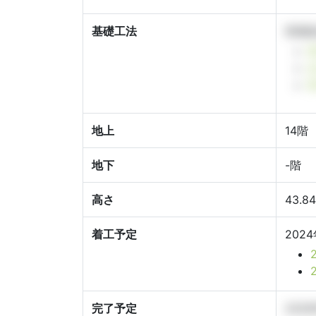
基礎工法
現場
地上
14階
地下
-階
高さ
43.8
着工予定
2024
完了予定
202