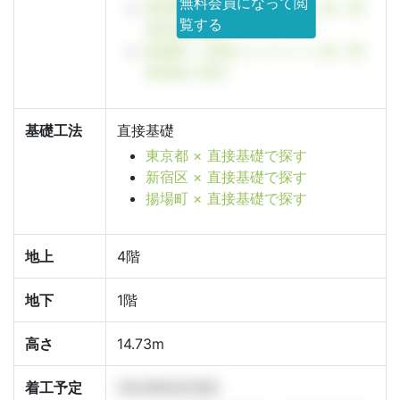
無料会員になって閲
新宿区 × 鉄筋コンクリート造一部
覧する
鉄骨造で探す
揚場町 × 鉄筋コンクリート造一部
鉄骨造で探す
基礎工法
直接基礎
東京都 × 直接基礎で探す
新宿区 × 直接基礎で探す
揚場町 × 直接基礎で探す
地上
4階
地下
1階
高さ
14.73m
着工予定
2024年6月18日