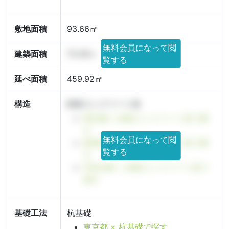
敷地面積
93.66㎡
無料会員になって閲
建築面積
72.45㎡
覧する
延べ面積
459.92㎡
構造
鉄筋コンクリート造
東京都 × 鉄筋コンクリート造で探
す
無料会員になって閲
新宿区 × 鉄筋コンクリート造で探
覧する
す
市谷台町 × 鉄筋コンクリート造で
探す
基礎工法
杭基礎
東京都 × 杭基礎で探す