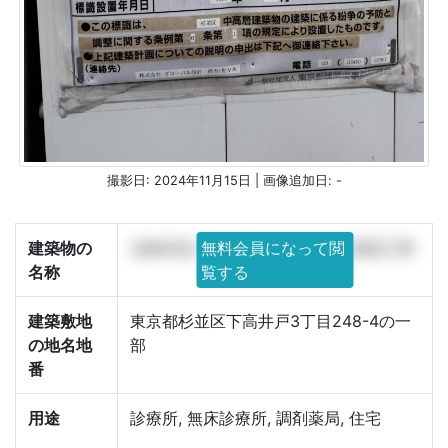
撮影日: 2024年11月15日 | 画像追加日: -
建築物の
(仮称)桜上水メディカルモール新築工事
無料会員になって閲
名称
覧する
建築敷地
東京都杉並区下高井戸3丁目248-4の一
の地名地
部
番
用途
診療所, 無床診療所, 調剤薬局, 住宅