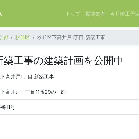
ス
トップ
掲載業者
今月竣工予
京都
杉並区
杉並区下高井戸1丁目 新築工事
 新築工事の建築計画を公開中
下高井戸1丁目 新築工事
下高井戸一丁目11番29の一部
5番11号