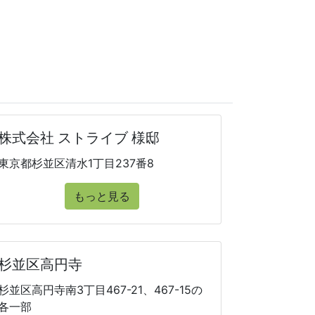
株式会社 ストライブ 様邸
東京都杉並区清水1丁目237番8
もっと見る
杉並区高円寺
杉並区高円寺南3丁目467-21、467-15の
各一部