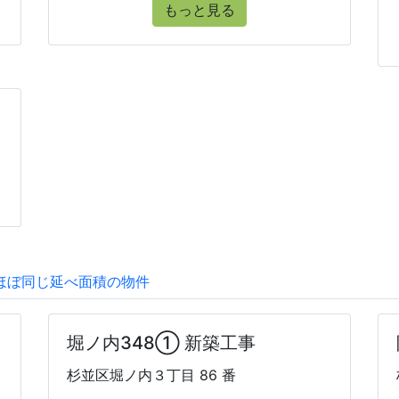
もっと見る
ほぼ同じ延べ面積の物件
堀ノ内348① 新築工事
杉並区堀ノ内３丁目 86 番