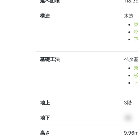
延べ面積
118.3
構造
木造
東
杉
下
基礎工法
ベタ
東
杉
地上
3階
地下
-階
高さ
9.96