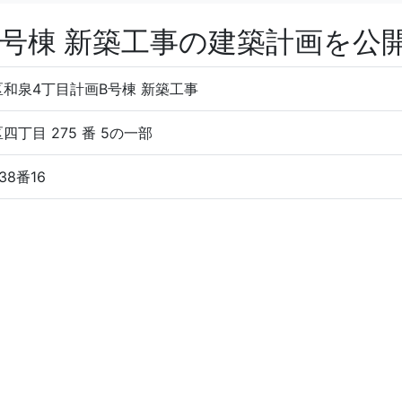
B号棟 新築工事の建築計画を公
区和泉4丁目計画B号棟 新築工事
四丁目 275 番 5の一部
38番16