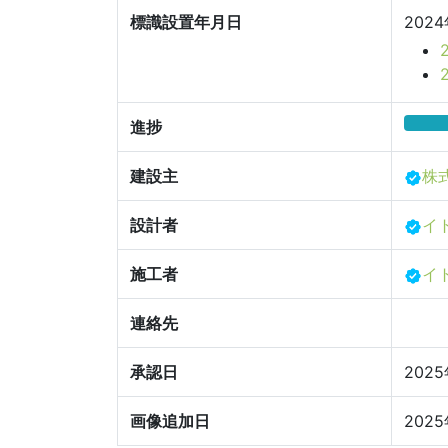
標識設置年月日
202
進捗
建設主
株
設計者
イ
施工者
イ
連絡先
承認日
202
画像追加日
202