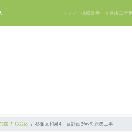
ス
トップ
掲載業者
今月竣工予
京都
杉並区
杉並区和泉4丁目計画B号棟 新築工事