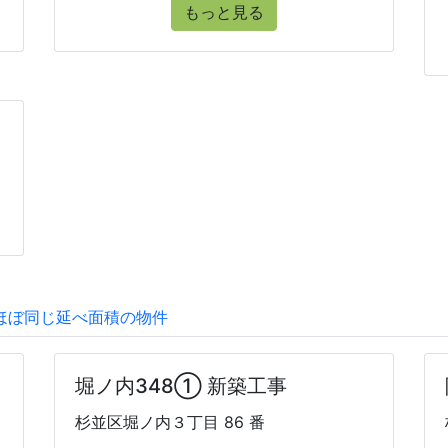
もっと見る
ほぼ同じ延べ面積の物件
堀ノ内348① 新築工事
杉並区堀ノ内３丁目 86 番