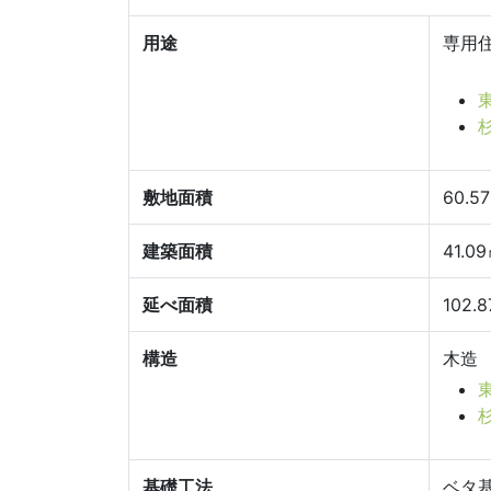
用途
専用
敷地面積
60.5
建築面積
41.0
延べ面積
102.
構造
木造
基礎工法
ベタ