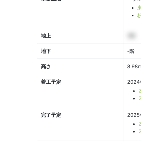
地上
3階
地下
-階
高さ
8.98
着工予定
202
完了予定
202