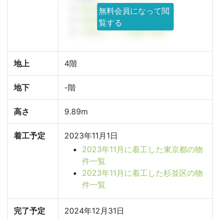
東京都 × ベタ基礎で探す
無料会員になって閲
杉並区 × ベタ基礎で探す
覧する
久我山 × ベタ基礎で探す
地上
4階
地下
-階
高さ
9.89m
着工予定
2023年11月1日
2023年11月に着工した東京都の物
件一覧
2023年11月に着工した杉並区の物
件一覧
完了予定
2024年12月31日