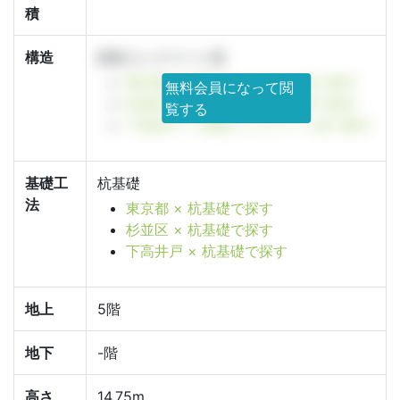
積
構造
鉄筋コンクリート造
東京都 × 鉄筋コンクリート造で探す
無料会員になって閲
杉並区 × 鉄筋コンクリート造で探す
覧する
下高井戸 × 鉄筋コンクリート造で探す
基礎工
杭基礎
法
東京都 × 杭基礎で探す
杉並区 × 杭基礎で探す
下高井戸 × 杭基礎で探す
地上
5階
地下
-階
高さ
14.75m