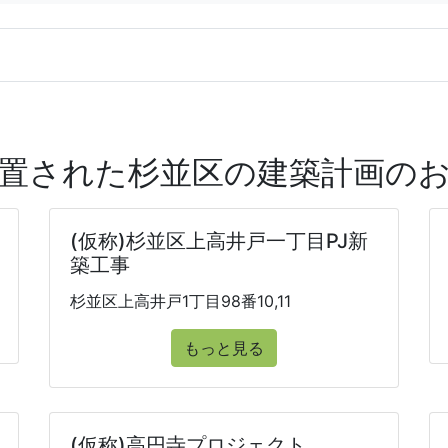
に設置された杉並区の建築計画の
(仮称)杉並区上高井戸一丁目PJ新
築工事
杉並区上高井戸1丁目98番10,11
もっと見る
(仮称)高円寺プロジェクト