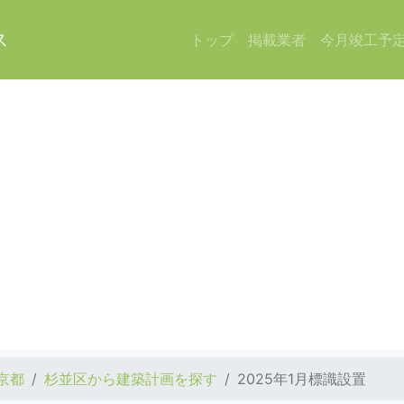
ス
トップ
掲載業者
今月竣工予
京都
杉並区から建築計画を探す
2025年1月標識設置