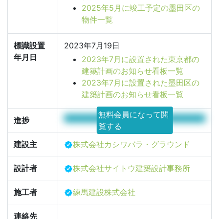
2025年5月に竣工予定の墨田区の
物件一覧
標識設置
2023年7月19日
年月日
2023年7月に設置された東京都の
建築計画のお知らせ看板一覧
2023年7月に設置された墨田区の
建築計画のお知らせ看板一覧
無料会員になって閲
100%
進捗
覧する
建設主
株式会社カシワバラ・グラウンド
設計者
株式会社サイトウ建築設計事務所
施工者
練馬建設株式会社
連絡先