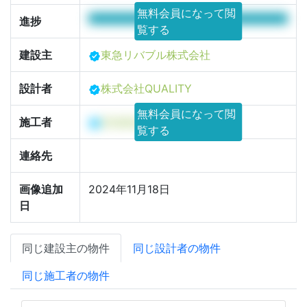
無料会員になって閲
100%
進捗
覧する
建設主
東急リバブル株式会社
設計者
株式会社QUALITY
無料会員になって閲
施工者
渡邊建設株式会社
覧する
連絡先
画像追加
2024年11月18日
日
同じ建設主の物件
同じ設計者の物件
同じ施工者の物件