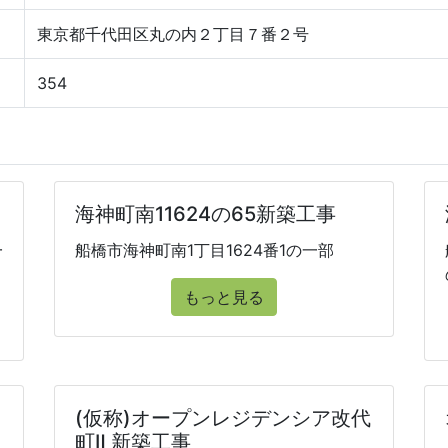
東京都千代田区丸の内２丁目７番２号
354
海神町南11624の65新築工事
一
船橋市海神町南1丁目1624番1の一部
もっと見る
(仮称)オープンレジデンシア改代
町Ⅱ 新築工事