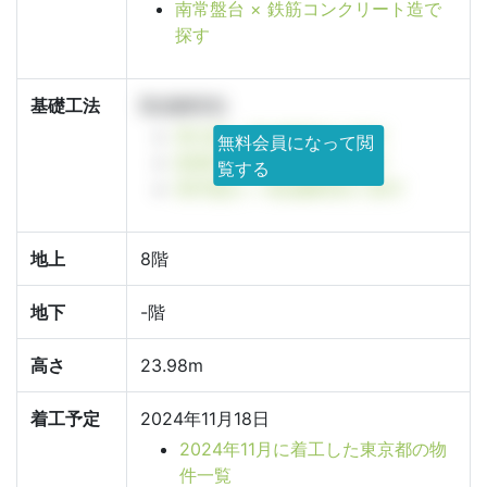
南常盤台 × 鉄筋コンクリート造で
探す
基礎工法
既成鋼管杭
東京都 × 既成鋼管杭で探す
無料会員になって閲
板橋区 × 既成鋼管杭で探す
覧する
南常盤台 × 既成鋼管杭で探す
地上
8階
地下
-階
高さ
23.98m
着工予定
2024年11月18日
2024年11月に着工した東京都の物
件一覧