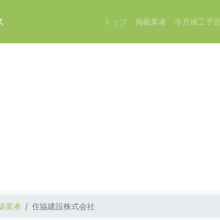
ス
トップ
掲載業者
今月竣工予
築業者
住協建設株式会社