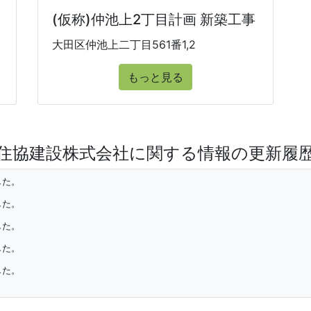
(仮称)仲池上2丁目計画 新築工事
大田区仲池上二丁目561番1,2
もっと見る
住協建設株式会社に関する情報の更新履
した。
した。
した。
した。
した。