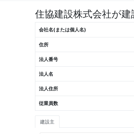
住協建設株式会社が建
会社名(または個人名)
住所
法人番号
法人名
法人住所
従業員数
建設主