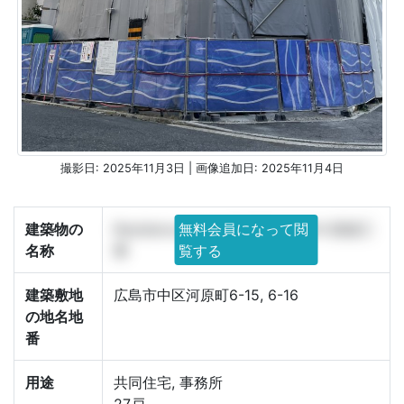
撮影日: 2025年11月3日 | 画像追加日: 2025年11月4日
建築物の
Residence Iconn KAWRAMACHI 新築工
無料会員になって閲
名称
事
覧する
建築敷地
広島市中区河原町6-15, 6-16
の地名地
番
用途
共同住宅, 事務所
27戸