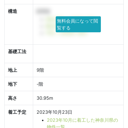
構造
鉄骨造
神奈川県 × 鉄骨造で探す
無料会員になって閲
横浜市 × 鉄骨造で探す
覧する
中区 × 鉄骨造で探す
基礎工法
地上
9階
地下
-階
高さ
30.95m
着工予定
2023年10月23日
2023年10月に着工した神奈川県の
物件一覧