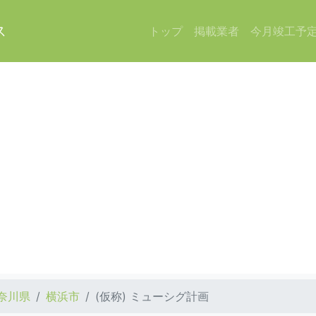
ス
トップ
掲載業者
今月竣工予
奈川県
横浜市
(仮称) ミューシグ計画