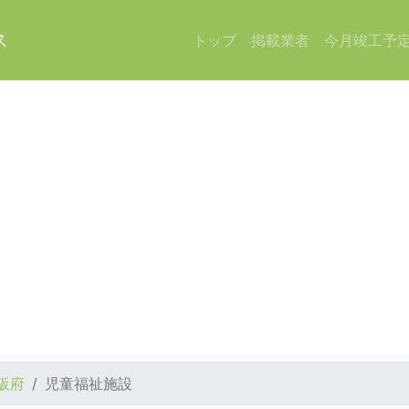
ス
トップ
掲載業者
今月竣工予
阪府
児童福祉施設