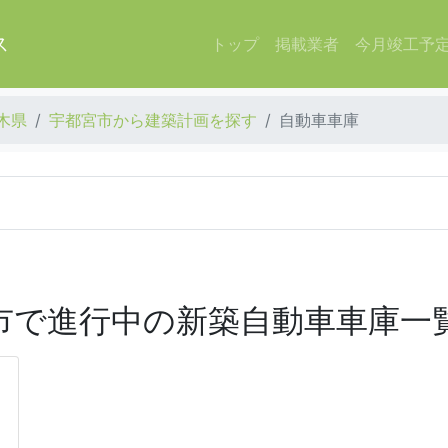
ス
トップ
掲載業者
今月竣工予
木県
宇都宮市から建築計画を探す
自動車車庫
市で進行中の新築自動車車庫一