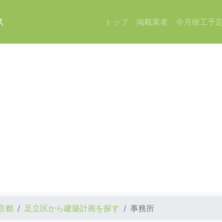
ス
トップ
掲載業者
今月竣工予
京都
足立区から建築計画を探す
事務所