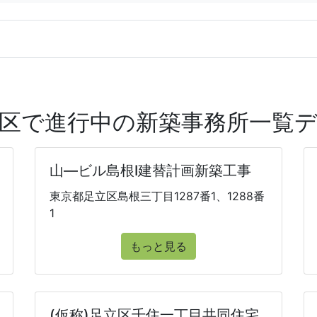
区で進行中の新築事務所一覧
山―ビル島根Ⅰ建替計画新築工事
東京都足立区島根三丁目1287番1、1288番
1
もっと見る
(仮称)足立区千住一丁目共同住宅