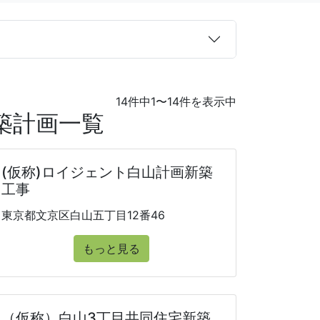
14件中1〜14件を表示中
築計画一覧
(仮称)ロイジェント白山計画新築
工事
東京都文京区白山五丁目12番46
もっと見る
（仮称）白山3丁目共同住宅新築