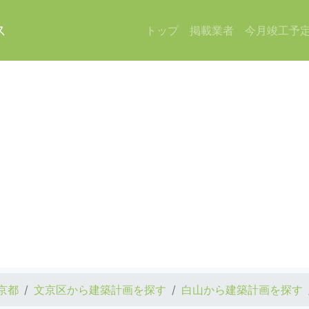
ス
トップ
掲載業者
今月竣工予
京都
文京区から建築計画を探す
白山から建築計画を探す