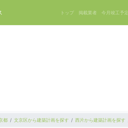
ス
トップ
掲載業者
今月竣工予
京都
文京区から建築計画を探す
西片から建築計画を探す