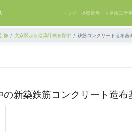
ス
トップ
掲載業者
今月竣工予
京都
文京区から建築計画を探す
鉄筋コンクリート造布基
中の新築鉄筋コンクリート造布