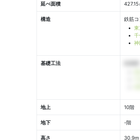
延べ面積
427.1
構造
鉄筋コ
東
千
神
基礎工法
杭基礎
東
千
神
地上
10階
地下
-階
高さ
30.9m