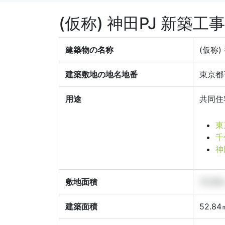
(仮称) 神田PJ 新築
建築物の名称
(仮称)
建築敷地の地名地番
東京都
用途
共同住
東
千
神
敷地面積
72.09
建築面積
52.84