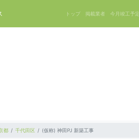
ス
トップ
掲載業者
今月竣工予
京都
千代田区
(仮称) 神田PJ 新築工事