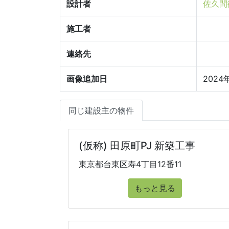
設計者
佐久間
施工者
連絡先
画像追加日
2024
同じ建設主の物件
(仮称) 田原町PJ 新築工事
東京都台東区寿4丁目12番11
もっと見る