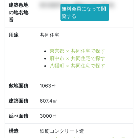
建築敷地
東京都府中市八幡町3丁目17番1他
無料会員になって閲
の地名地
覧する
番
用途
共同住宅
東京都 × 共同住宅で探す
府中市 × 共同住宅で探す
八幡町 × 共同住宅で探す
敷地面積
1063㎡
建築面積
607.4㎡
延べ面積
3000㎡
構造
鉄筋コンクリート造