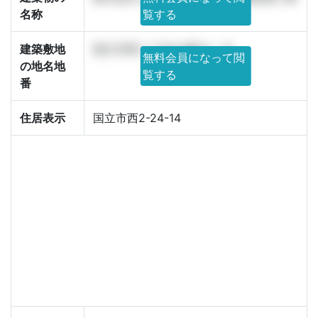
名称
覧する
建築敷地
国立市西二丁目24番14・15
無料会員になって閲
の地名地
覧する
番
住居表示
国立市西2-24-14